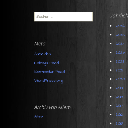
S
Jährlich
u
2026
c
h
2025
e
Meta
2024
n
n
2023
Anmelden
a
2022
c
Eintrags-Feed
h
2021
Kommentar-Feed
:
2020
WordPress.org
2019
2018
2017
Archiv von Allem
2016
Alles
2015