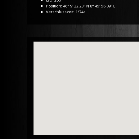
ISO: 200
Position: 46° 9′ 22.23″ N 8° 45′ 56.09″ E
Verschlusszeit: 1/74s