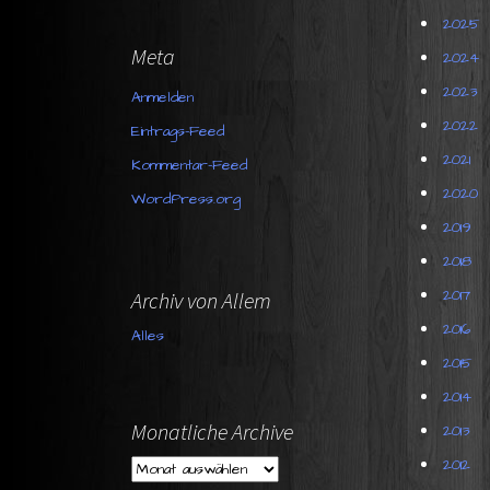
h
2025
e
Meta
2024
n
n
2023
Anmelden
a
2022
c
Eintrags-Feed
h
2021
Kommentar-Feed
:
2020
WordPress.org
2019
2018
2017
Archiv von Allem
2016
Alles
2015
2014
Monatliche Archive
2013
2012
M
o