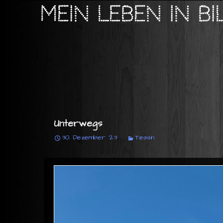
Mein Leben in B
Unterwegs
30. Dezember '23
Tessin